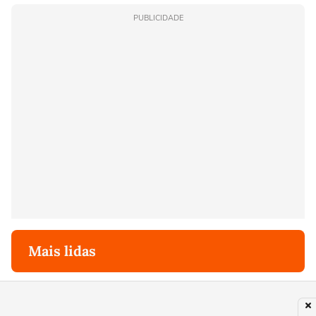
PUBLICIDADE
Mais lidas
1
MODA
As sandálias favoritas de Erling Haaland