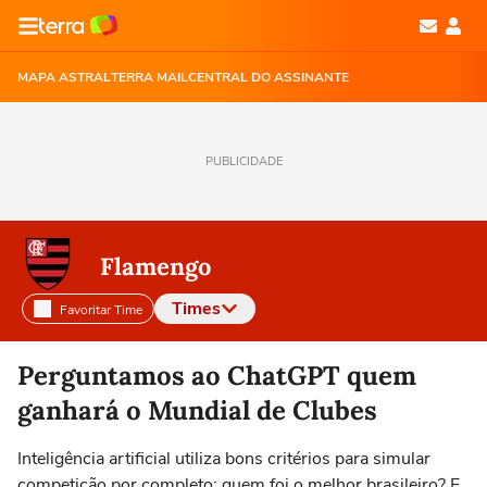
MAPA ASTRAL
TERRA MAIL
CENTRAL DO ASSINANTE
PUBLICIDADE
Flamengo
Times
Favoritar Time
Selecione o time para ver as notícias
Perguntamos ao ChatGPT quem
ganhará o Mundial de Clubes
Inteligência artificial utiliza bons critérios para simular
competição por completo; quem foi o melhor brasileiro? E