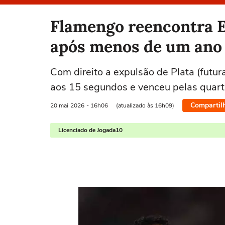
Selecione o time para ver as notícias
Flamengo reencontra 
após menos de um ano
Com direito a expulsão de Plata (fut
aos 15 segundos e venceu pelas quart
Compartil
20 mai
2026
- 16h06
(atualizado às 16h09)
Licenciado de Jogada10