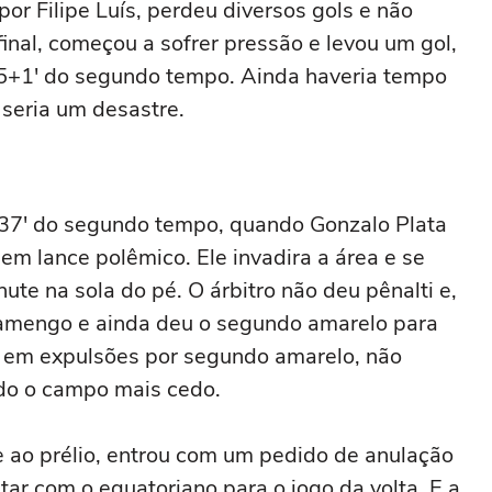
por Filipe Luís, perdeu diversos gols e não
 final, começou a sofrer pressão e levou um gol,
45+1′ do segundo tempo. Ainda haveria tempo
seria um desastre.
s 37′ do segundo tempo, quando Gonzalo Plata
em lance polêmico. Ele invadira a área e se
ute na sola do pé. O árbitro não deu pênalti e,
 Flamengo e ainda deu o segundo amarelo para
r em expulsões por segundo amarelo, não
do o campo mais cedo.
te ao prélio, entrou com um pedido de anulação
ar com o equatoriano para o jogo da volta. E a