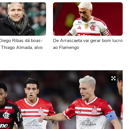
Diego Ribas dá boas-
De Arrascaeta vai gerar bom lucro
 Thiago Almada, alvo
ao Flamengo