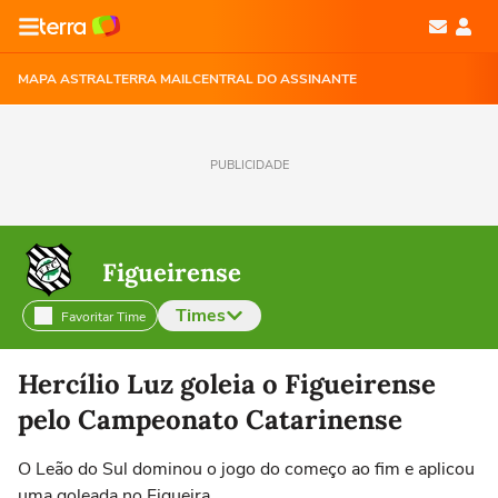
MAPA ASTRAL
TERRA MAIL
CENTRAL DO ASSINANTE
PUBLICIDADE
Figueirense
Times
Favoritar Time
Selecione o time para ver as notícias
Hercílio Luz goleia o Figueirense
pelo Campeonato Catarinense
O Leão do Sul dominou o jogo do começo ao fim e aplicou
uma goleada no Figueira