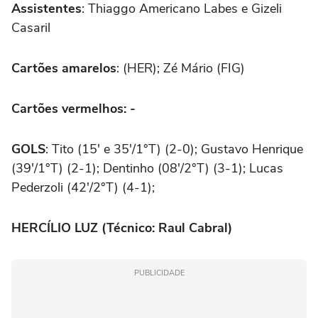
Assistentes
: Thiaggo Americano Labes e Gizeli
Casaril
Cartões amarelos
: (HER); Zé Mário (FIG)
Cartões vermelhos: -
GOLS
: Tito (15' e 35'/1°T) (2-0); Gustavo Henrique
(39'/1°T) (2-1); Dentinho (08'/2°T) (3-1); Lucas
Pederzoli (42'/2°T) (4-1);
HERCÍLIO LUZ (Técnico: Raul Cabral)
PUBLICIDADE