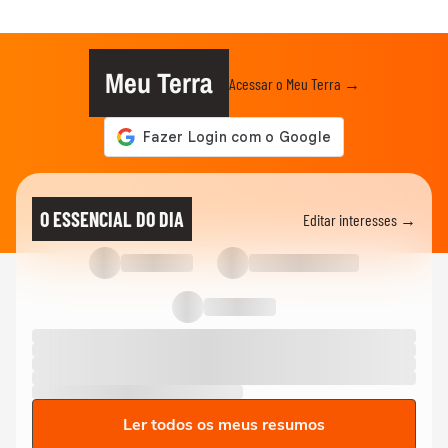
Meu Terra
Acessar o Meu Terra →
O ESSENCIAL DO DIA
Editar interesses →
Ler todos os meus resumos