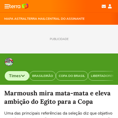
MAPA ASTRAL
TERRA MAIL
CENTRAL DO ASSINANTE
PUBLICIDADE
Times
BRASILEIRÃO
COPA DO BRASIL
LIBERTADORES
Selecione o time para ver as notícias
Marmoush mira mata-mata e eleva
ambição do Egito para a Copa
Uma das principais referências da seleção diz que objetivo