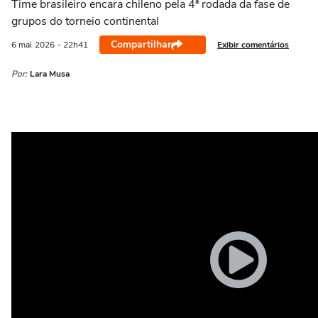
Time brasileiro encara chileno pela 4ª rodada da fase de
grupos do torneio continental
Compartilhar
Exibir comentários
6 mai
2026
- 22h41
Por:
Lara Musa