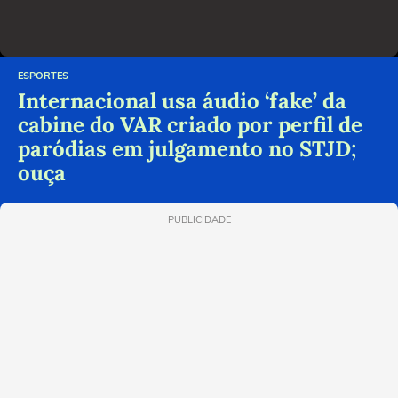
ESPORTES
Internacional usa áudio ‘fake’ da
cabine do VAR criado por perfil de
paródias em julgamento no STJD;
ouça
PUBLICIDADE