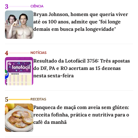
3
CIÊNCIA
Bryan Johnson, homem que queria viver
até os 100 anos, admite que "foi longe
demais em busca pela longevidade"
4
NOTÍCIAS
Resultado da Lotofácil 3756: Três apostas
do DF, PA e RO acertam as 15 dezenas
nesta sexta-feira
5
RECEITAS
Panqueca de maçã com aveia sem glúten:
receita fofinha, prática e nutritiva para o
café da manhã