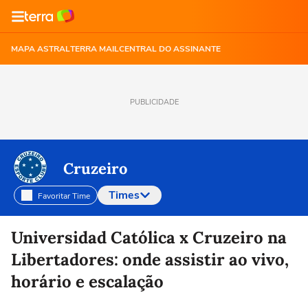
MAPA ASTRAL
TERRA MAIL
CENTRAL DO ASSINANTE
PUBLICIDADE
Cruzeiro
Times
Favoritar Time
Selecione o time para ver as notícias
Universidad Católica x Cruzeiro na
Libertadores: onde assistir ao vivo,
horário e escalação