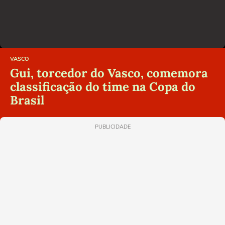
VASCO
Gui, torcedor do Vasco, comemora
classificação do time na Copa do
Brasil
PUBLICIDADE