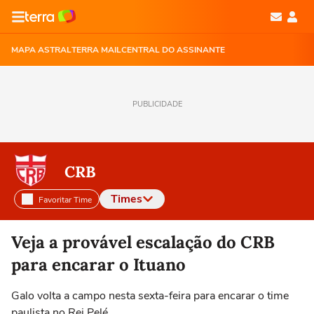
MAPA ASTRAL
TERRA MAIL
CENTRAL DO ASSINANTE
PUBLICIDADE
CRB
Times
Favoritar Time
Selecione o time para ver as notícias
Veja a provável escalação do CRB
para encarar o Ituano
Galo volta a campo nesta sexta-feira para encarar o time
paulista no Rei Pelé