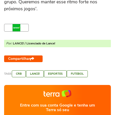
grupo. Queremos manter esse ritmo forte nos
próximos jogos'.
Por:
LANCE! / Licenciado de Lance!
Compartilhar
TAGS
CRB
LANCE!
ESPORTES
FUTEBOL
Entre com sua conta Google e tenha um
Terra só seu