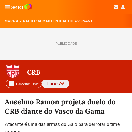
MAPA ASTRAL
TERRA MAIL
CENTRAL DO ASSINANTE
PUBLICIDADE
CRB
Times
Favoritar Time
Selecione o time para ver as notícias
Anselmo Ramon projeta duelo do
CRB diante do Vasco da Gama
Atacante é uma das armas do Galo para derrotar o time
carioca