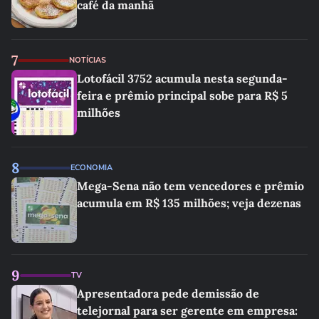
café da manhã
7
NOTÍCIAS
Lotofácil 3752 acumula nesta segunda-
feira e prêmio principal sobe para R$ 5
milhões
8
ECONOMIA
Mega-Sena não tem vencedores e prêmio
acumula em R$ 135 milhões; veja dezenas
9
TV
Apresentadora pede demissão de
telejornal para ser gerente em empresa: