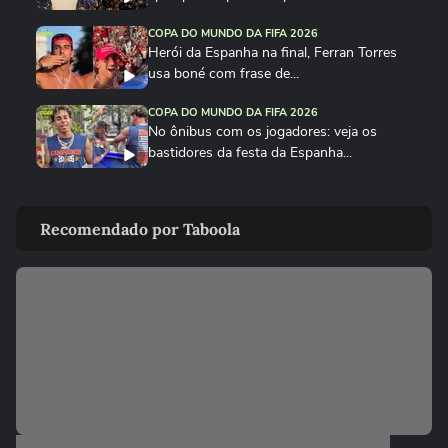
COPA DO MUNDO DA FIFA 2026
Herói da Espanha na final, Ferran Torres
usa boné com frase de...
COPA DO MUNDO DA FIFA 2026
No ônibus com os jogadores: veja os
bastidores da festa da Espanha...
COPA DO MUNDO DA FIFA 2026
Cucurella canta em festa da Espanha
Recomendado por Taboola
música viral criada por...
COPA DO MUNDO DA FIFA 2026
Fã de Neymar, Nico Williams surpreende
com 'funk proibidão' do...
COPA DO MUNDO DA FIFA 2026
Cucurella ‘perde a linha’ e ‘hidrata’ taça da
Copa do Mundo...
COPA DO MUNDO DA FIFA 2026
Que intimidade! Lamine Yamal faz carinho