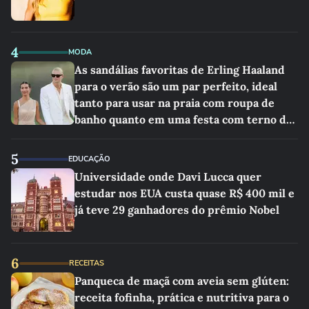
4
MODA
As sandálias favoritas de Erling Haaland
para o verão são um par perfeito, ideal
tanto para usar na praia com roupa de
banho quanto em uma festa com terno de
linho
5
EDUCAÇÃO
Universidade onde Davi Lucca quer
estudar nos EUA custa quase R$ 400 mil e
já teve 29 ganhadores do prêmio Nobel
6
RECEITAS
Panqueca de maçã com aveia sem glúten:
receita fofinha, prática e nutritiva para o