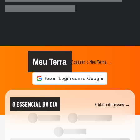
e 'lustra' taça da Copa...
COPA DO MUNDO DA FIFA 2026
Imagens aéreas mostram ruas de Madri
tomadas por torcedores em...
COPA DO MUNDO DA FIFA 2026
‘Somos os reis do mundo’: seleção da
Espanha arrasta multidão em...
Meu Terra
Acessar o Meu Terra →
COPA DO MUNDO DA FIFA 2026
Lamine Yamal manda recado a Paredes
após agressão a Gavi na final...
COPA DO MUNDO DA FIFA 2026
Adolescente morre após fonte desabar
O ESSENCIAL DO DIA
Editar interesses →
durante comemoração do título...
COPA DO MUNDO DA FIFA 2026
Torcedores argentinos entram em
confronto com a PM no RJ após...