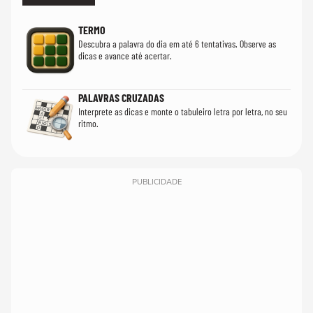
TERMO
Descubra a palavra do dia em até 6 tentativas. Observe as
dicas e avance até acertar.
PALAVRAS CRUZADAS
Interprete as dicas e monte o tabuleiro letra por letra, no seu
ritmo.
PUBLICIDADE