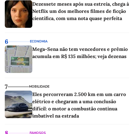
Dezessete meses após sua estreia, chega à
Netflix um dos melhores filmes de ficção
científica, com uma nota quase perfeita
6
ECONOMIA
Mega-Sena não tem vencedores e prêmio
acumula em R$ 135 milhões; veja dezenas
7
MOBILIDADE
Eles percorreram 2.500 km em um carro
elétrico e chegaram a uma conclusão
difícil: o motor a combustão continua
imbatível na estrada
8
FAMOSOS