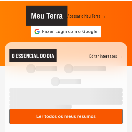
Meu Terra
Acessar o Meu Terra →
O ESSENCIAL DO DIA
Editar interesses →
Ler todos os meus resumos