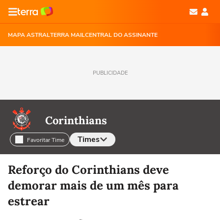
MAPA ASTRAL
TERRA MAIL
CENTRAL DO ASSINANTE
PUBLICIDADE
Corinthians
Times
Favoritar Time
Selecione o time para ver as notícias
Reforço do Corinthians deve
demorar mais de um mês para
estrear