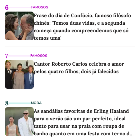
6
FAMOSOS
Frase do dia de Confúcio, famoso filósofo
chinês: 'Temos duas vidas, e a segunda
começa quando compreendemos que só
temos uma'
7
FAMOSOS
Cantor Roberto Carlos celebra o amor
pelos quatro filhos; dois já falecidos
8
MODA
As sandálias favoritas de Erling Haaland
para o verão são um par perfeito, ideal
tanto para usar na praia com roupa de
banho quanto em uma festa com terno de