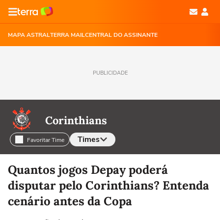
MAPA ASTRAL
TERRA MAIL
CENTRAL DO ASSINANTE
PUBLICIDADE
Corinthians
Times
Favoritar Time
Selecione o time para ver as notícias
Quantos jogos Depay poderá
disputar pelo Corinthians? Entenda
cenário antes da Copa