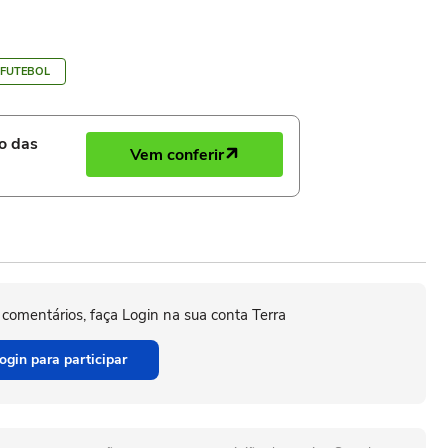
FUTEBOL
ro das
Vem conferir
 comentários, faça Login na sua conta Terra
ogin para participar