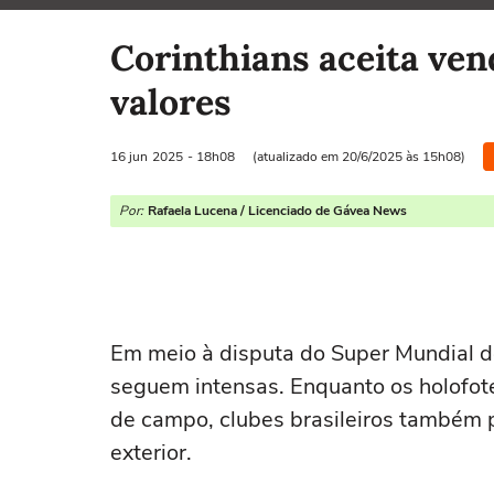
Selecione o time para ver as notícias
Corinthians aceita ve
valores
16 jun
2025
- 18h08
(atualizado em 20/6/2025 às 15h08)
Por:
Rafaela Lucena / Licenciado de Gávea News
Em meio à disputa do Super Mundial d
seguem intensas. Enquanto os holofot
de campo, clubes brasileiros também p
exterior.