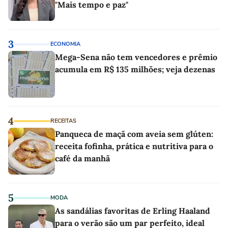
"Mais tempo e paz"
3
ECONOMIA
Mega-Sena não tem vencedores e prêmio
acumula em R$ 135 milhões; veja dezenas
4
RECEITAS
Panqueca de maçã com aveia sem glúten:
receita fofinha, prática e nutritiva para o
café da manhã
5
MODA
As sandálias favoritas de Erling Haaland
para o verão são um par perfeito, ideal