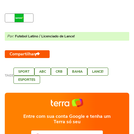
Por:
Futebol Latino / Licenciado de Lance!
Compartilhar
SPORT
ABC
CRB
BAHIA
LANCE!
TAGS
ESPORTES
Entre com sua conta Google e tenha um
Terra só seu