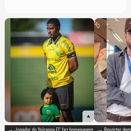
→ Jogador do Ypiranga FC fez homenagem
→ Repórter demi