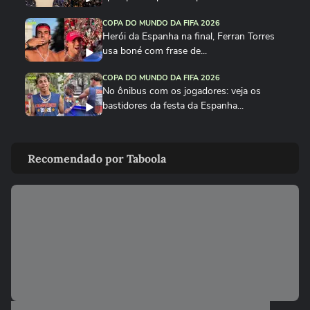
COPA DO MUNDO DA FIFA 2026
Herói da Espanha na final, Ferran Torres
usa boné com frase de...
COPA DO MUNDO DA FIFA 2026
No ônibus com os jogadores: veja os
bastidores da festa da Espanha...
COPA DO MUNDO DA FIFA 2026
Cucurella canta em festa da Espanha
Recomendado por Taboola
música viral criada por...
COPA DO MUNDO DA FIFA 2026
Fã de Neymar, Nico Williams surpreende
com 'funk proibidão' do...
COPA DO MUNDO DA FIFA 2026
Cucurella ‘perde a linha’ e ‘hidrata’ taça da
Copa do Mundo...
COPA DO MUNDO DA FIFA 2026
Que intimidade! Lamine Yamal faz carinho