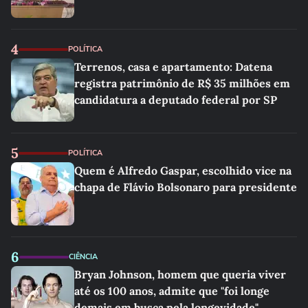
4
POLÍTICA
Terrenos, casa e apartamento: Datena
registra patrimônio de R$ 35 milhões em
candidatura a deputado federal por SP
5
POLÍTICA
Quem é Alfredo Gaspar, escolhido vice na
chapa de Flávio Bolsonaro para presidente
6
CIÊNCIA
Bryan Johnson, homem que queria viver
até os 100 anos, admite que "foi longe
demais em busca pela longevidade"