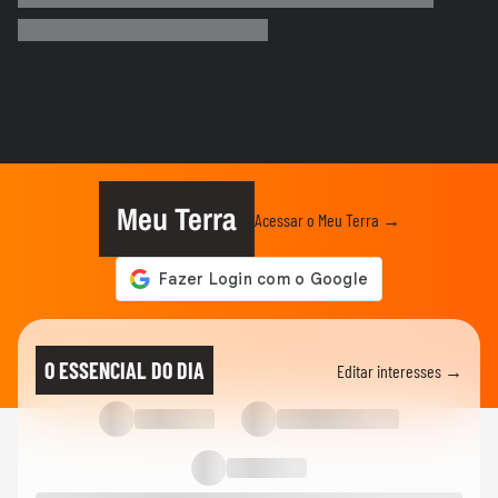
e 'lustra' taça da Copa...
COPA DO MUNDO DA FIFA 2026
Imagens aéreas mostram ruas de Madri
tomadas por torcedores em...
COPA DO MUNDO DA FIFA 2026
‘Somos os reis do mundo’: seleção da
Espanha arrasta multidão em...
Meu Terra
Acessar o Meu Terra →
COPA DO MUNDO DA FIFA 2026
Lamine Yamal manda recado a Paredes
após agressão a Gavi na final...
COPA DO MUNDO DA FIFA 2026
Adolescente morre após fonte desabar
O ESSENCIAL DO DIA
Editar interesses →
durante comemoração do título...
COPA DO MUNDO DA FIFA 2026
Torcedores argentinos entram em
confronto com a PM no RJ após...