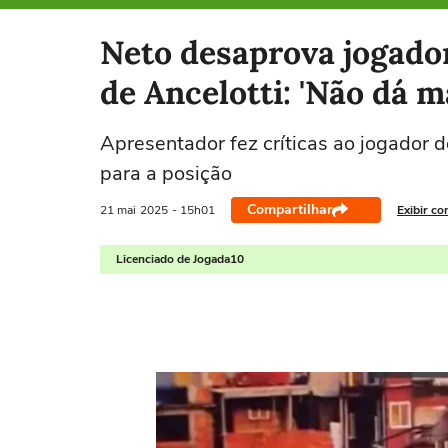
Selecione o time para ver as notícias
Neto desaprova jogado
de Ancelotti: 'Não dá m
Apresentador fez críticas ao jogador
para a posição
Compartilhar
21 mai
2025
- 15h01
Exibir co
Licenciado de Jogada10