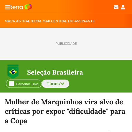
MAPA ASTRAL
TERRA MAIL
CENTRAL DO ASSINANTE
PUBLICIDADE
Seleção Brasileira
Times
Favoritar Time
Selecione o time para ver as notícias
Mulher de Marquinhos vira alvo de
críticas por expor "dificuldade" para
a Copa