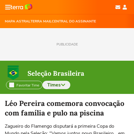
MAPA ASTRAL
TERRA MAIL
CENTRAL DO ASSINANTE
PUBLICIDADE
Seleção Brasileira
Times
Favoritar Time
Selecione o time para ver as notícias
Léo Pereira comemora convocação
com família e pulo na piscina
Zagueiro do Flamengo disputará a primeira Copa do
Mundo pela Seleção: "Vamos juntos povo Brasileiro… em