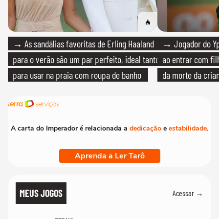
→ As sandálias favoritas de Erling Haaland
→ Jogador do Yp
para o verão são um par perfeito, ideal tanto
ao entrar com fi
para usar na praia com roupa de banho
da morte da cria
quanto em uma festa com terno de linho
A carta do Imperador é relacionada a
dedicação
e
estabilidade
.
Aprenda a Ler Tarô
MEUS JOGOS
Acessar →