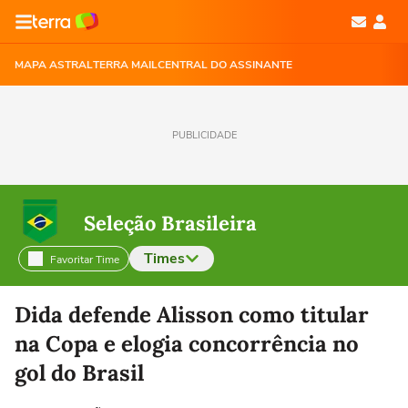
MAPA ASTRAL
TERRA MAIL
CENTRAL DO ASSINANTE
PUBLICIDADE
Seleção Brasileira
Times
Favoritar Time
Selecione o time para ver as notícias
Dida defende Alisson como titular
na Copa e elogia concorrência no
gol do Brasil