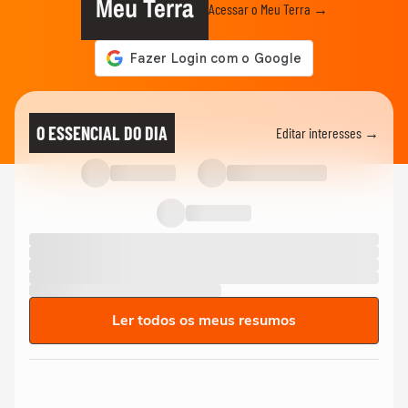
Meu Terra
Acessar o Meu Terra →
O ESSENCIAL DO DIA
Editar interesses →
Ler todos os meus resumos