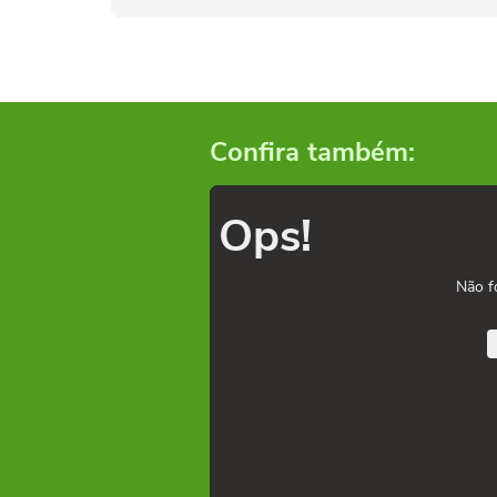
Confira também:
Ops!
Não f