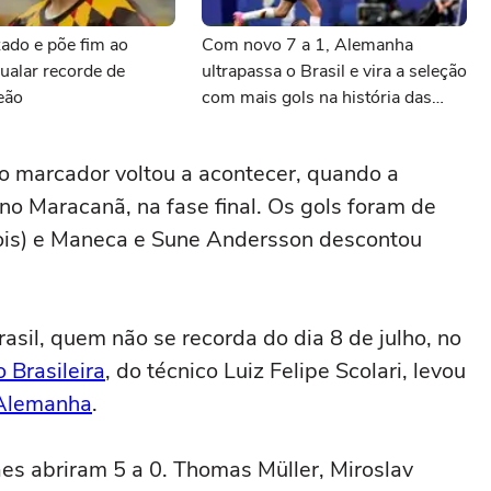
ado e põe fim ao
Com novo 7 a 1, Alemanha
ualar recorde de
ultrapassa o Brasil e vira a seleção
Leão
com mais gols na história das
Copas do Mundo
 o marcador voltou a acontecer, quando a
no Maracanã, na fase final. Os gols foram de
ois) e Maneca e Sune Andersson descontou
asil, quem não se recorda do dia 8 de julho, no
 Brasileira
, do técnico Luiz Felipe Scolari, levou
Alemanha
.
es abriram 5 a 0. Thomas Müller, Miroslav