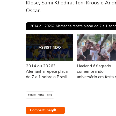
Klose, Sami Khedira; Toni Kroos e Andr
Oscar.
2014 ou 2026? Alemanha repete placar do 7 a 1 sobre
Ops!
ASSISTINDO
Não foi pos
2014 ou 2026?
Haaland é flagrado
Tent
Alemanha repete placar
comemorando
do 7 a 1 sobre o Brasil
aniversário em festa 
diante de Curaçao
Itália
Fonte: Portal Terra
Compartilhar