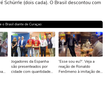
é Schürrle (dois cada). O Brasil descontou com
 o Brasil diante de Curaçao:
sível reproduzir o vídeo
Jogadores da Espanha
'Esse sou eu?’: Veja a
ar novamente
são presenteados por
reação de Ronaldo
na
cidade com quantidade
Fenômeno à imitação de
de tomates equivalente ao
Vieri
próprio peso