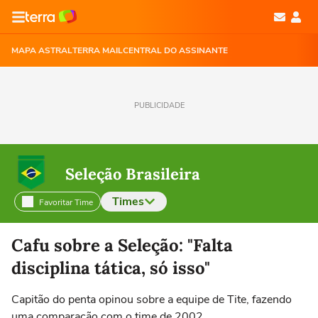
MAPA ASTRAL
TERRA MAIL
CENTRAL DO ASSINANTE
PUBLICIDADE
Seleção Brasileira
Times
Favoritar Time
Selecione o time para ver as notícias
Cafu sobre a Seleção: "Falta
disciplina tática, só isso"
Capitão do penta opinou sobre a equipe de Tite, fazendo
uma comparação com o time de 2002