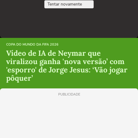
Tentar novamente
COPA DO MUNDO DA FIFA 2026
Vídeo de IA de Neymar que
viralizou ganha 'nova versão’ com
'esporro' de Jorge Jesus: ‘Vão jogar
pôquer’
PUBLICIDADE