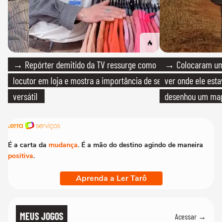
→ Repórter demitido da TV ressurge como
→ Colocaram um
locutor em loja e mostra a importância de ser
ver onde ele esta
versátil
desenhou um map
cientistas
É a carta da
mudança
. É a mão do destino agindo de maneira
positiva
.
Aprenda a Ler Tarô
MEUS JOGOS
Acessar →