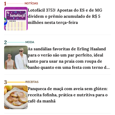
1
NOTÍCIAS
Lotofácil 3753: Apostas do ES e de MG
dividem o prêmio acumulado de R$ 5
milhões nesta terça-feira
2
MODA
As sandálias favoritas de Erling Haaland
para o verão são um par perfeito, ideal
tanto para usar na praia com roupa de
banho quanto em uma festa com terno de
linho
3
RECEITAS
Panqueca de maçã com aveia sem glúten:
receita fofinha, prática e nutritiva para o
café da manhã