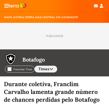
MAPA ASTRAL
TERRA MAIL
CENTRAL DO ASSINANTE
PUBLICIDADE
Botafogo
Times
Favoritar Time
Selecione o time para ver as notícias
Durante coletiva, Franclim
Carvalho lamenta grande número
de chances perdidas pelo Botafogo