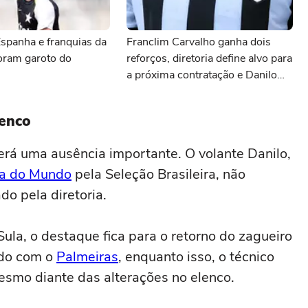
spanha e franquias da
Franclim Carvalho ganha dois
ram garoto do
reforços, diretoria define alvo para
a próxima contratação e Danilo
Pereira é sincero durante sua
apresentação: as últimas notícias
lenco
do Botafogo
terá uma ausência importante. O volante Danilo,
a do Mundo
pela Seleção Brasileira, não
do pela diretoria.
Sula, o destaque fica para o retorno do zagueiro
ndo com o
Palmeiras
, enquanto isso, o técnico
esmo diante das alterações no elenco.