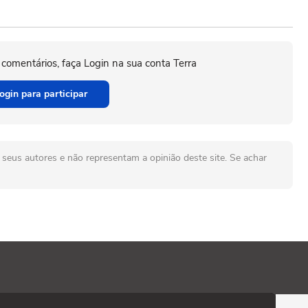
 comentários, faça Login na sua conta Terra
ogin para participar
seus autores e não representam a opinião deste site. Se achar