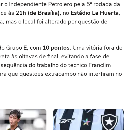
ar o Independiente Petrolero pela 5ª rodada da
ece às
21h (de Brasília)
, no
Estádio La Huerta
,
ia, mas o local foi alterado por questão de
do Grupo E
,
com
10 pontos
. Uma vitória fora de
eta às oitavas de final, evitando a fase de
equência do trabalho do técnico Franclim
para que questões extracampo não interfiram no