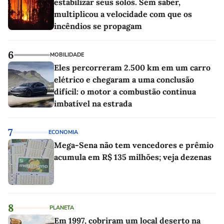
estabilizar seus solos. Sem saber,
multiplicou a velocidade com que os
incêndios se propagam
6
MOBILIDADE
Eles percorreram 2.500 km em um carro
elétrico e chegaram a uma conclusão
difícil: o motor a combustão continua
imbatível na estrada
7
ECONOMIA
Mega-Sena não tem vencedores e prêmio
acumula em R$ 135 milhões; veja dezenas
8
PLANETA
Em 1997, cobriram um local deserto na