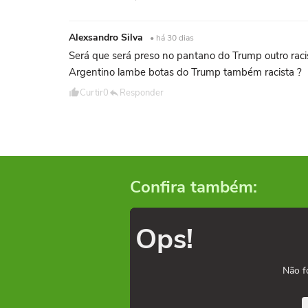
Alexsandro Silva
• há 30 dias
Será que será preso no pantano do Trump outro raci
Argentino lambe botas do Trump também racista ?
Curtir
0
Responder
Confira também:
Ops!
Não f