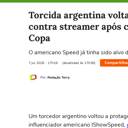
Selecione o time para ver as notícias
Torcida argentina volta
contra streamer após c
Copa
O americano Speed já tinha sido alvo 
Compartilha
7 jul
2026
- 17h16
(atualizado às 17h36)
Por:
Redação Terra
Um torcedor argentino voltou a protag
influenciador americano IShowSpeed,