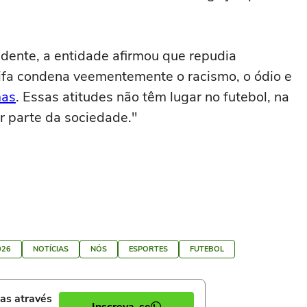
idente, a entidade afirmou que repudia
Fifa condena veementemente o racismo, o ódio e
mas
. Essas atitudes não têm lugar no futebol, na
 parte da sociedade."
026
NOTÍCIAS
NÓS
ESPORTES
FUTEBOL
ias através