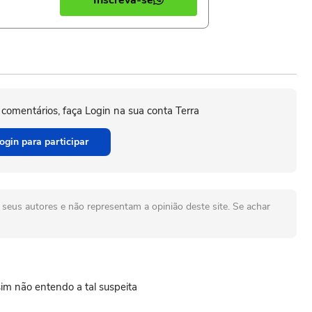
Inscreva-se
 comentários, faça Login na sua conta Terra
ogin para participar
seus autores e não representam a opinião deste site. Se achar
sim não entendo a tal suspeita