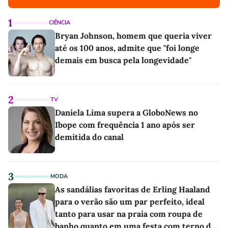
1
CIÊNCIA
Bryan Johnson, homem que queria viver
até os 100 anos, admite que "foi longe
demais em busca pela longevidade"
2
TV
Daniela Lima supera a GloboNews no
Ibope com frequência 1 ano após ser
demitida do canal
3
MODA
As sandálias favoritas de Erling Haaland
para o verão são um par perfeito, ideal
tanto para usar na praia com roupa de
banho quanto em uma festa com terno de