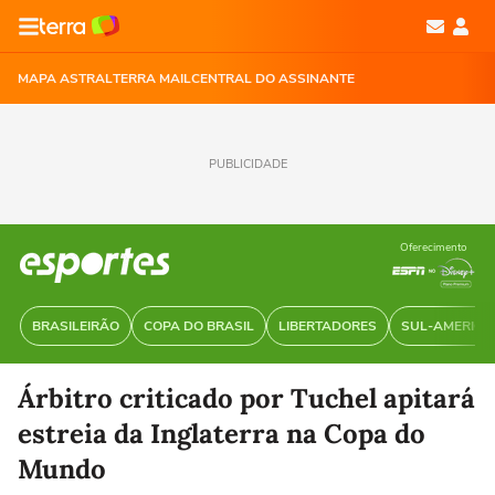
MAPA ASTRAL
TERRA MAIL
CENTRAL DO ASSINANTE
PUBLICIDADE
Oferecimento
BRASILEIRÃO
COPA DO BRASIL
LIBERTADORES
SUL-AMERIC
Árbitro criticado por Tuchel apitará
estreia da Inglaterra na Copa do
Mundo