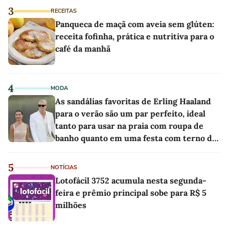
3
RECEITAS
Panqueca de maçã com aveia sem glúten:
receita fofinha, prática e nutritiva para o
café da manhã
4
MODA
As sandálias favoritas de Erling Haaland
para o verão são um par perfeito, ideal
tanto para usar na praia com roupa de
banho quanto em uma festa com terno de
linho
5
NOTÍCIAS
Lotofácil 3752 acumula nesta segunda-
feira e prêmio principal sobe para R$ 5
milhões