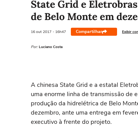
State Grid e Eletrobra
de Belo Monte em dez
Compartilhar
16 out
2017
- 16h47
Exibir co
Por:
Luciano Costa
A chinesa State Grid e a estatal Elet
uma enorme linha de transmissão de e
produção da hidrelétrica de Belo Mont
dezembro, ante uma entrega em feverei
executivo à frente do projeto.