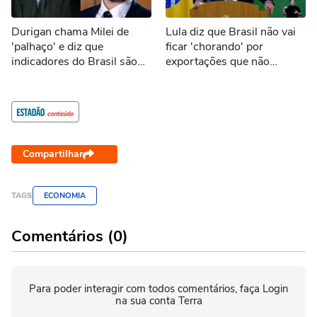
Durigan chama Milei de
Lula diz que Brasil não vai
'palhaço' e diz que
ficar 'chorando' por
indicadores do Brasil são
exportações que não
melhores que os da
ocorrerão por tarifaço dos
Argentina
EUA
Compartilhar
TAGS
ECONOMIA
Comentários (0)
Para poder interagir com todos comentários, faça Login
na sua conta Terra