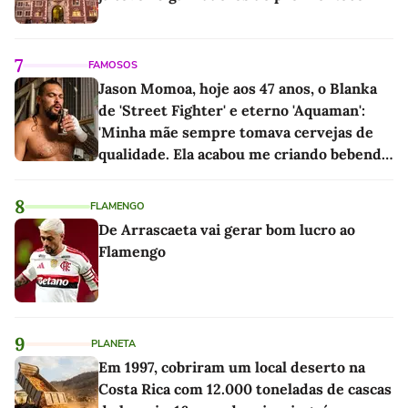
7
FAMOSOS
Jason Momoa, hoje aos 47 anos, o Blanka
de 'Street Fighter' e eterno 'Aquaman':
'Minha mãe sempre tomava cervejas de
qualidade. Ela acabou me criando bebendo
as melhores'
8
FLAMENGO
De Arrascaeta vai gerar bom lucro ao
Flamengo
9
PLANETA
Em 1997, cobriram um local deserto na
Costa Rica com 12.000 toneladas de cascas