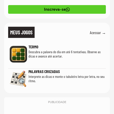
Inscreva-se
MEUS JOGOS
Acessar →
TERMO
Descubra a palavra do dia em até 6 tentativas. Observe as
dicas e avance até acertar.
PALAVRAS CRUZADAS
Interprete as dicas e monte o tabuleiro letra por letra, no seu
ritmo.
PUBLICIDADE