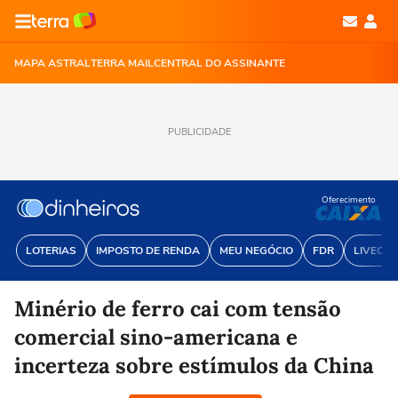
MAPA ASTRAL
TERRA MAIL
CENTRAL DO ASSINANTE
PUBLICIDADE
Oferecimento
LOTERIAS
IMPOSTO DE RENDA
MEU NEGÓCIO
FDR
LIVECOI
Minério de ferro cai com tensão
comercial sino-americana e
incerteza sobre estímulos da China