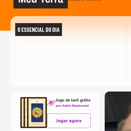
O ESSENCIAL DO DIA
Jogo de tarô grátis
por André Mantovanni
Jogar agora