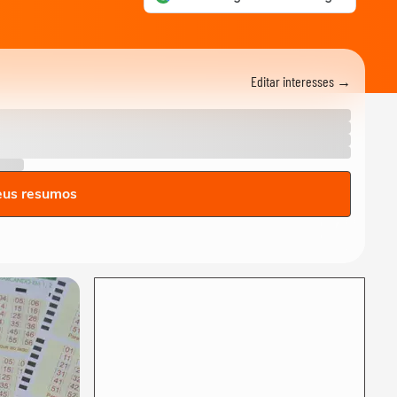
restaurantes com a Reforma
Tributária
CARREIRA
Mini CEOs: adolescentes
buscam formação
Editar interesses →
empreendedora antes de...
MEU NEGÓCIO
Transporte executivo de
luxo vira negócio rentável
nos EUA
MEU NEGÓCIO
eus resumos
Como crescer sem aporte:
investir no time de vendas é
a solução