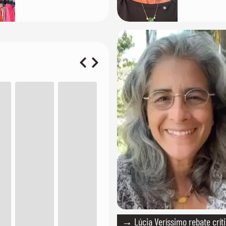
importância de ser
bem'
versátil
→ Lúcia Veríssimo rebate crít