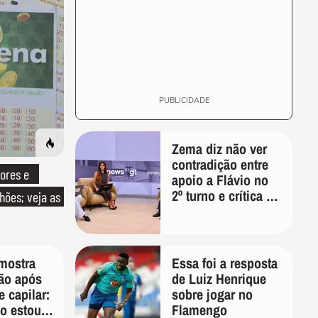
PUBLICIDADE
Zema diz não ver
contradição entre
ores e
apoio a Flávio no
2º turno e crítica ao
ões; veja as
caso Master:
'Prefiro votar em
um copo a votar no
PT'
mostra
Essa foi a resposta
ão após
de Luiz Henrique
e capilar:
sobre jogar no
o estou
Flamengo