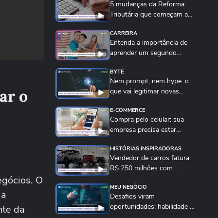
5 mudanças da Reforma
Tributária que começam a
valer neste início...
CARREIRA
Entenda a importância de
aprender um segundo
idioma para a...
BYTE
Nem prompt, nem hype: o
ar o
que vai legitimar novas
marcas de IA é a...
E-COMMERCE
Compra pelo celular: sua
empresa precisa estar
preparada para isso
HISTÓRIAS INSPIRADORAS
Vendedor de carros fatura
R$ 250 milhões com
egócios. O
plataforma de compra...
MEU NEGÓCIO
 a
Desafios viram
oportunidades: habilidade se
nte da
tornou estratégica...