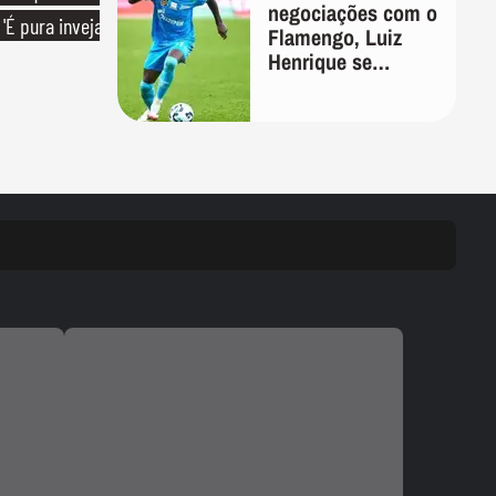
negociações com o
'É pura inveja
Flamengo, Luiz
Henrique se
manifesta através
das redes sociais