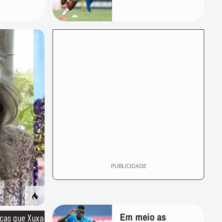
PUBLICIDADE
Em meio as
icas que Xuxa