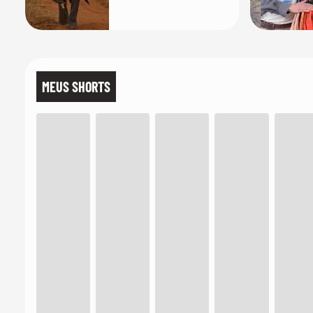
indo; 2 anos
depois, ele
desenhou um
mapa que
surpreendeu os
cientistas
MEUS SHORTS