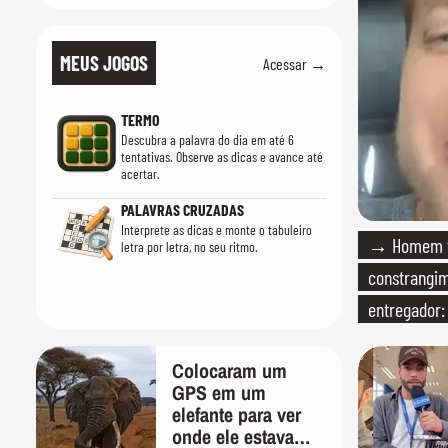
MEUS JOGOS
Acessar →
TERMO
Descubra a palavra do dia em até 6
tentativas. Observe as dicas e avance até
acertar.
PALAVRAS CRUZADAS
Interprete as dicas e monte o tabuleiro
→ Homem vi
letra por letra, no seu ritmo.
constrangi
entregador:
Colocaram um
GPS em um
elefante para ver
onde ele estava