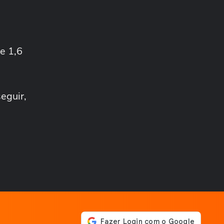
MEU NEGÓCIO
Gerir finanças no Brasil é
muito mais complexo do
que nos EUA
MEU NEGÓCIO
e 1,6
Ser pai de filho
neurodivergente e dono de
marca de brinquedos...
MEU NEGÓCIO
eguir,
Como empresas de
brinquedos artesanais
crescem em 2026?...
MEU NEGÓCIO
Quais os gatilhos de
criatividade e como os
brinquedos artesanais...
MEU NEGÓCIO
Por que um profissional do
mercado financeiro entraria
na área de...
MEU NEGÓCIO
O que muda para bares e