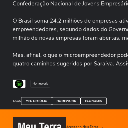
Confederação Nacional de Jovens Empresári
O Brasil soma 24,2 milhões de empresas ati
empreendedores, segundo dados do Governo 
milhão de novas empresas foram abertas, m
Mas, afinal, o que o microempreendedor pode 
quatro caminhos sugeridos por Saraiva. Assi
Homework
TAGS
MEU NEGÓCIO
HOMEWORK
ECONOMIA
Meu Terra
Acessar o Meu Terra →