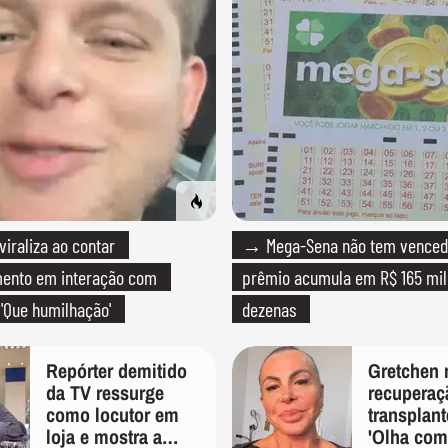
raliza ao contar
→ Mega-Sena não tem venced
mento em interação com
prêmio acumula em R$ 165 milh
 'Que humilhação'
dezenas
Repórter demitido
Gretchen 
da TV ressurge
recuperaç
como locutor em
transplant
loja e mostra a
'Olha com