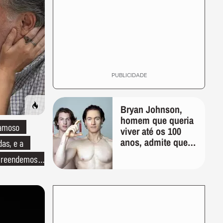
PUBLICIDADE
Bryan Johnson,
homem que queria
famoso
viver até os 100
anos, admite que
das, e a
"foi longe demais
preendemos
em busca pela
longevidade"