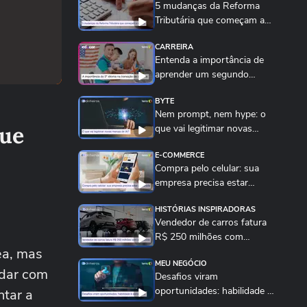
5 mudanças da Reforma
Tributária que começam a
valer neste início...
CARREIRA
Entenda a importância de
aprender um segundo
idioma para a...
BYTE
Nem prompt, nem hype: o
que
que vai legitimar novas
marcas de IA é a...
E-COMMERCE
Compra pelo celular: sua
empresa precisa estar
preparada para isso
HISTÓRIAS INSPIRADORAS
Vendedor de carros fatura
R$ 250 milhões com
ea, mas
plataforma de compra...
MEU NEGÓCIO
idar com
Desafios viram
oportunidades: habilidade se
tar a
tornou estratégica...