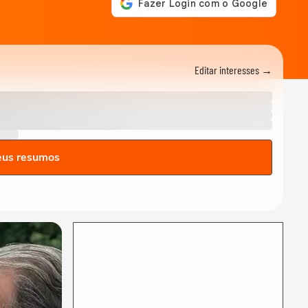
restaurantes com a Reforma
Tributária
CARREIRA
Mini CEOs: adolescentes
buscam formação
Editar interesses →
empreendedora antes de...
MEU NEGÓCIO
Transporte executivo de
luxo vira negócio rentável
nos EUA
MEU NEGÓCIO
Como crescer sem aporte:
eus resumos
investir no time de vendas é
a solução