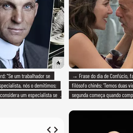
d: "Se um trabalhador se
→ Frase do dia de Confúcio, 
specialista, nós o demitimos;
filósofo chinês: 'Temos duas vi
considera um especialista se
segunda começa quando com
onhece seu trabalho"
que só temos uma'