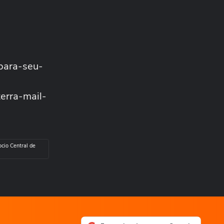
MEU NEGÓCIO
Gerir finanças no Brasil é
muito mais complexo do
que nos EUA
MEU NEGÓCIO
Ser pai de filho
/para-seu-
neurodivergente e dono de
marca de brinquedos...
MEU NEGÓCIO
rra-mail-
Como empresas de
brinquedos artesanais
crescem em 2026?...
MEU NEGÓCIO
Quais os gatilhos de
criatividade e como os
ocio Central de
brinquedos artesanais...
MEU NEGÓCIO
Por que um profissional do
mercado financeiro entraria
na área de...
MEU NEGÓCIO
O que muda para bares e