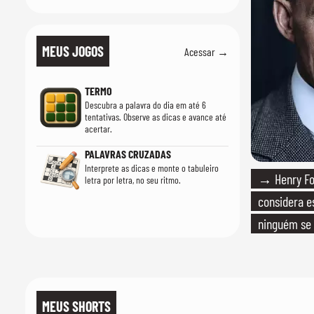
MEUS JOGOS
Acessar →
TERMO
Descubra a palavra do dia em até 6
tentativas. Observe as dicas e avance até
acertar.
PALAVRAS CRUZADAS
Interprete as dicas e monte o tabuleiro
→ Henry For
letra por letra, no seu ritmo.
considera e
ninguém se 
realmente c
MEUS SHORTS