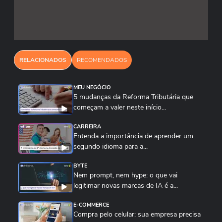
cadastro facial em poucos segundos e, a partir
desse momento, já pode autenticar sua
identidade, aprovar pagamentos ou participar de
programas de fidelidade na loja.
RELACIONADOS
RECOMENDADOS
A adoção massiva de sistemas baseados em
MEU NEGÓCIO
cloud computing permitiu que empresas de todos
5 mudanças da Reforma Tributária que
os portes pudessem contratar ferramentas de
começam a valer neste início...
biometria facial por assinatura, sem grandes
CARREIRA
investimentos iniciais. Alguns fornecedores
Entenda a importância de aprender um
brasileiros já oferecem soluções plug-and-play,
segundo idioma para a...
inclusive com integração ao software de gestão
BYTE
e automação comercial. Muitas dessas
Nem prompt, nem hype: o que vai
ferramentas dispensam dispositivos especiais:
legitimar novas marcas de IA é a...
tablets ou celulares que já fazem parte do
E-COMMERCE
cotidiano do comerciante são o suficiente para
Compra pelo celular: sua empresa precisa