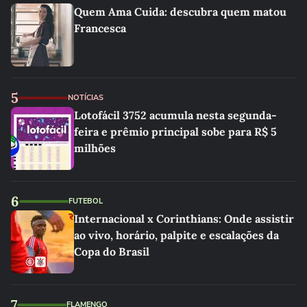
Quem Ama Cuida: descubra quem matou
Francesca
5
NOTÍCIAS
Lotofácil 3752 acumula nesta segunda-
feira e prêmio principal sobe para R$ 5
milhões
6
FUTEBOL
Internacional x Corinthians: Onde assistir
ao vivo, horário, palpite e escalações da
Copa do Brasil
7
FLAMENGO