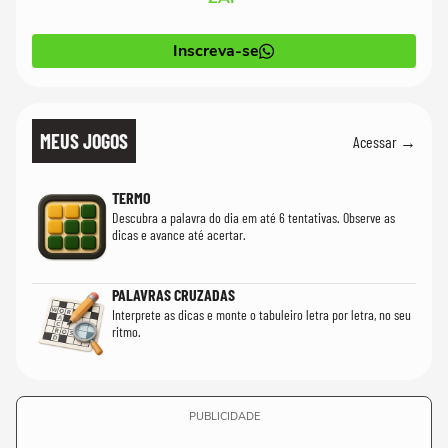
Inscreva-se
MEUS JOGOS
Acessar →
TERMO
Descubra a palavra do dia em até 6 tentativas. Observe as
dicas e avance até acertar.
PALAVRAS CRUZADAS
Interprete as dicas e monte o tabuleiro letra por letra, no seu
ritmo.
PUBLICIDADE