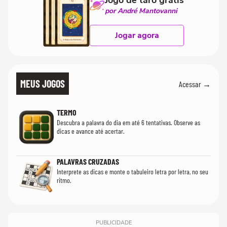
Jogo de tarô grátis
por André Mantovanni
Jogar agora
MEUS JOGOS
Acessar →
TERMO
Descubra a palavra do dia em até 6 tentativas. Observe as
dicas e avance até acertar.
PALAVRAS CRUZADAS
Interprete as dicas e monte o tabuleiro letra por letra, no seu
ritmo.
PUBLICIDADE