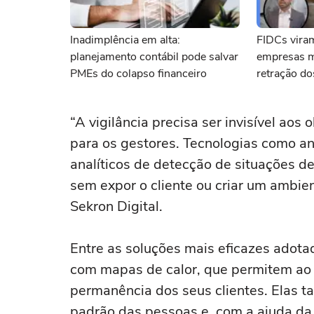
Inadimplência em alta:
FIDCs viram
planejamento contábil pode salvar
empresas m
PMEs do colapso financeiro
retração d
“A vigilância precisa ser invisível ao
para os gestores. Tecnologias como a
analíticos de detecção de situações de
sem expor o cliente ou criar um ambien
Sekron Digital.
Entre as soluções mais eficazes adota
com mapas de calor, que permitem ao va
permanência dos seus clientes. Elas 
padrão das pessoas e, com a ajuda da i