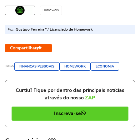
Homework
Por:
Gustavo Ferreira * / Licenciado de Homework
Compartilhar
TAGS
FINANÇAS PESSOAIS
HOMEWORK
ECONOMIA
Curtiu? Fique por dentro das principais notícias
através do nosso
ZAP
Inscreva-se