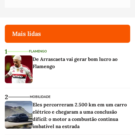
Mais lidas
1
FLAMENGO
De Arrascaeta vai gerar bom lucro ao
Flamengo
2
MOBILIDADE
Eles percorreram 2.500 km em um carro
elétrico e chegaram a uma conclusão
difícil: o motor a combustão continua
imbatível na estrada