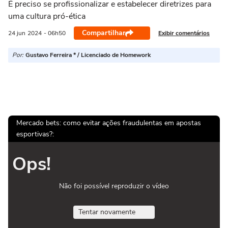
É preciso se profissionalizar e estabelecer diretrizes para
uma cultura pró-ética
Compartilhar
Exibir comentários
24 jun
2024
- 06h50
Por:
Gustavo Ferreira * / Licenciado de Homework
Mercado bets: como evitar ações fraudulentas em apostas
esportivas?:
Ops!
Não foi possível reproduzir o vídeo
Tentar novamente