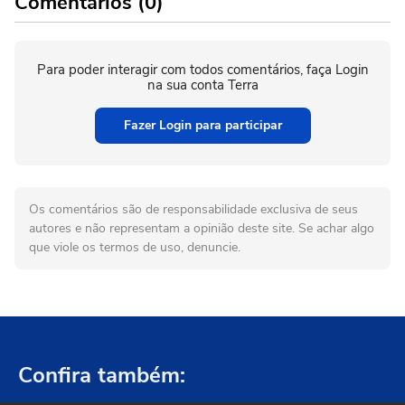
Comentários (0)
Para poder interagir com todos comentários, faça Login
na sua conta Terra
Fazer Login para participar
Os comentários são de responsabilidade exclusiva de seus
autores e não representam a opinião deste site. Se achar algo
que viole os termos de uso, denuncie.
Confira também: