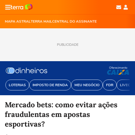
MAPA ASTRAL
TERRA MAIL
CENTRAL DO ASSINANTE
PUBLICIDADE
Oferecimento
LOTERIAS
IMPOSTO DE RENDA
MEU NEGÓCIO
FDR
LIVECOI
Mercado bets: como evitar ações
fraudulentas em apostas
esportivas?