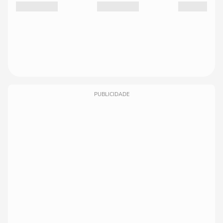
PUBLICIDADE