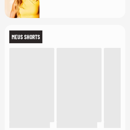
MEUS SHORTS