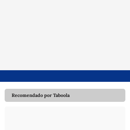
Recomendado por Taboola