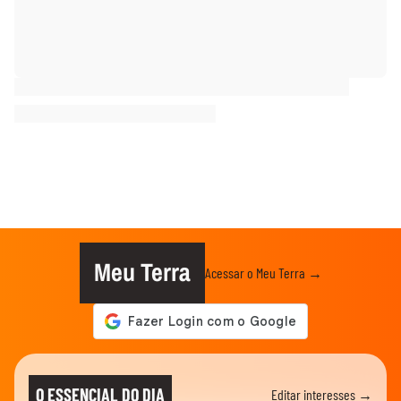
Meu Terra
Acessar o Meu Terra →
O ESSENCIAL DO DIA
Editar interesses →