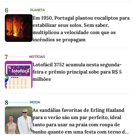
6
PLANETA
Em 1950, Portugal plantou eucaliptos para
estabilizar seus solos. Sem saber,
multiplicou a velocidade com que os
incêndios se propagam
7
NOTÍCIAS
Lotofácil 3752 acumula nesta segunda-
feira e prêmio principal sobe para R$ 5
milhões
8
MODA
As sandálias favoritas de Erling Haaland
para o verão são um par perfeito, ideal
tanto para usar na praia com roupa de
banho quanto em uma festa com terno de