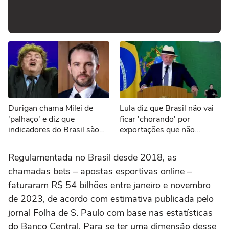
Durigan chama Milei de
Lula diz que Brasil não vai
'palhaço' e diz que
ficar 'chorando' por
indicadores do Brasil são
exportações que não
melhores que os da
ocorrerão por tarifaço dos
Argentina
EUA
Regulamentada no Brasil desde 2018, as
chamadas bets – apostas esportivas online –
faturaram R$ 54 bilhões entre janeiro e novembro
de 2023, de acordo com estimativa publicada pelo
jornal Folha de S. Paulo com base nas estatísticas
do Banco Central. Para se ter uma dimensão desse