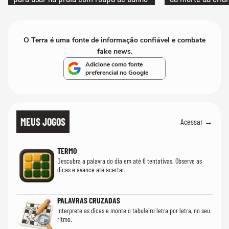
quanto em uma festa com terno de linho
O Terra é uma fonte de informação confiável e combate
fake news.
Adicione como fonte
preferencial no Google
MEUS JOGOS
Acessar →
TERMO
Descubra a palavra do dia em até 6 tentativas. Observe as
dicas e avance até acertar.
PALAVRAS CRUZADAS
Interprete as dicas e monte o tabuleiro letra por letra, no seu
ritmo.