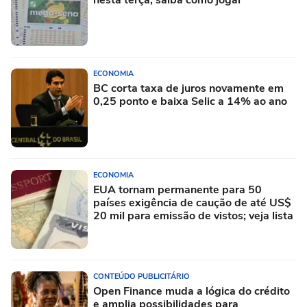
ECONOMIA
BC corta taxa de juros novamente em
0,25 ponto e baixa Selic a 14% ao ano
ECONOMIA
EUA tornam permanente para 50
países exigência de caução de até US$
20 mil para emissão de vistos; veja lista
CONTEÚDO PUBLICITÁRIO
Open Finance muda a lógica do crédito
e amplia possibilidades para