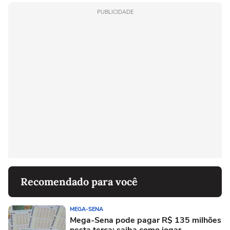
PUBLICIDADE
Recomendado para você
MEGA-SENA
Mega-Sena pode pagar R$ 135 milhões
nesta terça; saiba como jogar