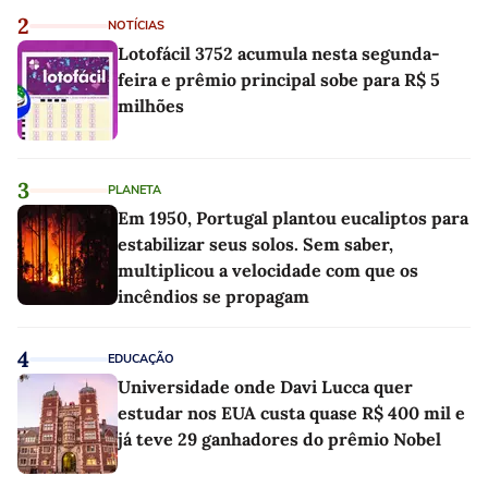
2
NOTÍCIAS
Lotofácil 3752 acumula nesta segunda-
feira e prêmio principal sobe para R$ 5
milhões
3
PLANETA
Em 1950, Portugal plantou eucaliptos para
estabilizar seus solos. Sem saber,
multiplicou a velocidade com que os
incêndios se propagam
4
EDUCAÇÃO
Universidade onde Davi Lucca quer
estudar nos EUA custa quase R$ 400 mil e
já teve 29 ganhadores do prêmio Nobel