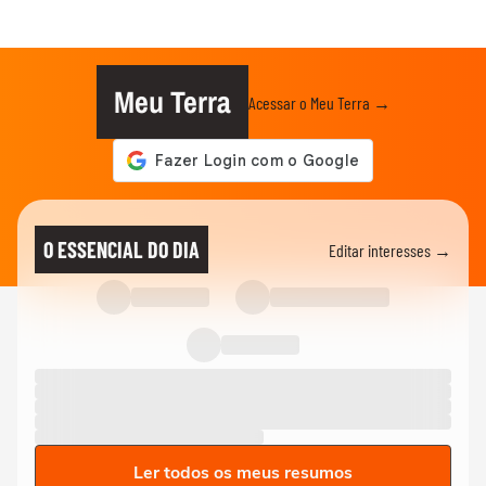
Meu Terra
Acessar o Meu Terra →
O ESSENCIAL DO DIA
Editar interesses →
Ler todos os meus resumos