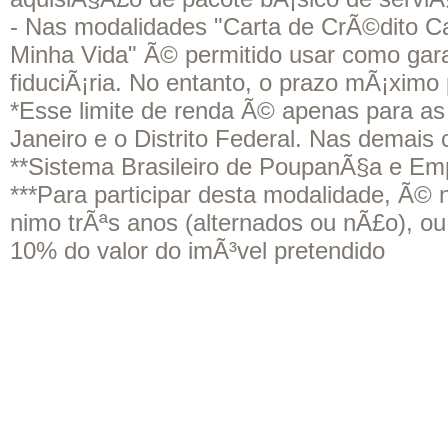
- Nas modalidades "Carta de CrÃ©dito C
Minha Vida" Ã© permitido usar como gara
fiduciÃ¡ria. No entanto, o prazo mÃ¡xim
*Esse limite de renda Ã© apenas para as
Janeiro e o Distrito Federal. Nas demais
**Sistema Brasileiro de PoupanÃ§a e E
***Para participar desta modalidade, Ã© 
nimo trÃªs anos (alternados ou nÃ£o), ou 
10% do valor do imÃ³vel pretendido