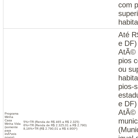
com p
superi
habita
Até R
e DF)
AtÃ© 
pios 
ou su
habit
pios-s
estad
e DF)
AtÃ© 
Programa
Minha
munic
Casa
5%+TR (Renda de R$ 465 a R$ 2.325)
Minha Vida
6%+TR (Renda de R$ 2.325,01 a R$ 2.790)
(somente
(Muni
8,16%+TR (R$ 2.790,01 a R$ 4.900*)
para
imÃ³veis
novos)