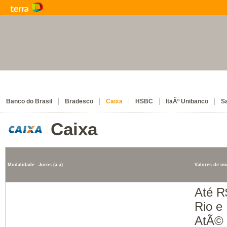
Banco do Brasil
Bradesco
Caixa
HSBC
ItaÃº Unibanco
S
Caixa
Modalidade
Juros (a.a)
Valores de im
Até R
Rio e
AtÃ© 