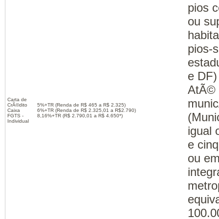
pios 
ou su
habit
pios-s
estad
e DF)
AtÃ© 
Carta de
munic
CrÃ©dito
5%+TR (Renda de R$ 465 a R$ 2.325)
Caixa
6%+TR (Renda de R$ 2.325,01 a R$2.790)
(Muni
FGTS -
8,16%+TR (R$ 2.790,01 a R$ 4.650*)
Individual
igual 
e cinq
ou em
integ
metro
equiv
100.0