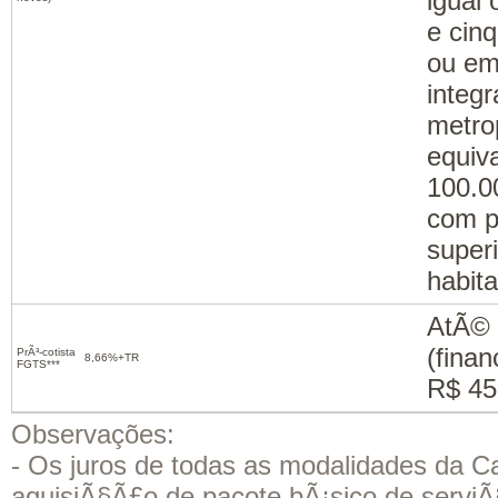
igual 
e cinq
ou em
integ
metro
equiv
100.0
com p
superi
habita
AtÃ© 
(fina
PrÃ³-cotista
8,66%+TR
FGTS***
R$ 45
Observações:
- Os juros de todas as modalidades da 
aquisiÃ§Ã£o de pacote bÃ¡sico de servi