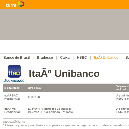
Banco do Brasil
Bradesco
Caixa
HSBC
ItaÃº Unibanco
S
ItaÃº Unibanco
Valores d
Modalidade
Juros (a.a)
imÃ³vel
ItaÃº SAC
A partir d
11%*+TR
Residencial
R$62,5 m
ItaÃº Mix
11,5%*+TR (primeiros 36 meses)
A partir d
Residencial
10,35%*+TR (a partir do 37º mês)
R$62,5 m
ObservaÃ§Ãµes:
* A taxa de juros é para clientes adimplentes e que tem o pagamento em débito automático. Ca