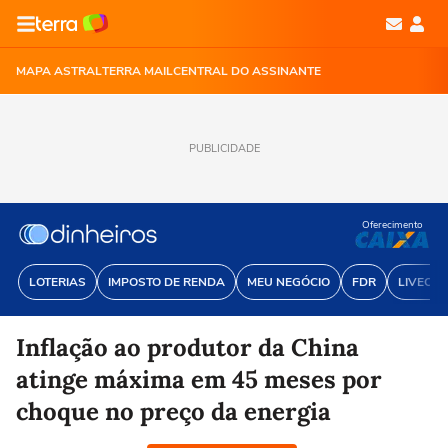
MAPA ASTRAL
TERRA MAIL
CENTRAL DO ASSINANTE
PUBLICIDADE
Oferecimento
LOTERIAS
IMPOSTO DE RENDA
MEU NEGÓCIO
FDR
LIVECOI
Inflação ao produtor da China
atinge máxima em 45 meses por
choque no preço da energia