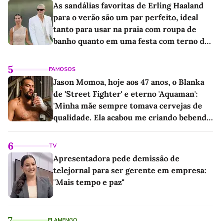
As sandálias favoritas de Erling Haaland
para o verão são um par perfeito, ideal
tanto para usar na praia com roupa de
banho quanto em uma festa com terno de
linho
5
FAMOSOS
Jason Momoa, hoje aos 47 anos, o Blanka
de 'Street Fighter' e eterno 'Aquaman':
'Minha mãe sempre tomava cervejas de
qualidade. Ela acabou me criando bebendo
as melhores'
6
TV
Apresentadora pede demissão de
telejornal para ser gerente em empresa:
"Mais tempo e paz"
7
FLAMENGO