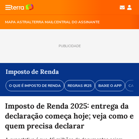
MAPA ASTRAL
TERRA MAIL
CENTRAL DO ASSINANTE
PUBLICIDADE
Imposto de Renda
O QUE É IMPOSTO DE RENDA
REGRAS IR25
BAIXE O APP
CALE
Imposto de Renda 2025: entrega da
declaração começa hoje; veja como e
quem precisa declarar