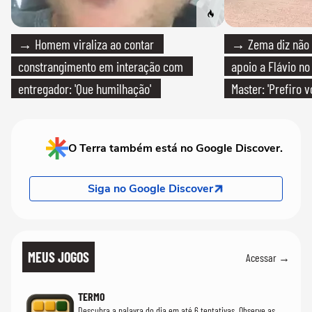
→ Homem viraliza ao contar
→ Zema diz não v
constrangimento em interação com
apoio a Flávio no 
entregador: 'Que humilhação'
Master: 'Prefiro 
PT'
O Terra também está no Google Discover.
Siga no Google Discover
MEUS JOGOS
Acessar →
TERMO
Descubra a palavra do dia em até 6 tentativas. Observe as