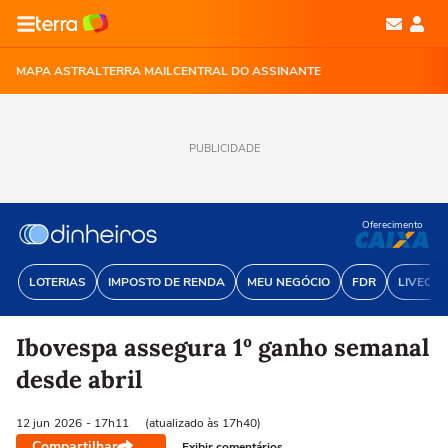
MAPA ASTRAL
TERRA MAIL
CENTRAL DO ASSINANTE
PUBLICIDADE
Oferecimento
LOTERIAS
IMPOSTO DE RENDA
MEU NEGÓCIO
FDR
LIVECOI
Ibovespa assegura 1º ganho semanal
desde abril
12 jun
2026
- 17h11
(atualizado às 17h40)
Compartilhar
Exibir comentários