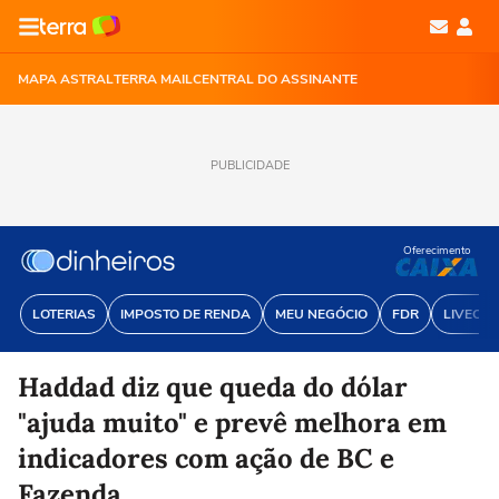
MAPA ASTRAL
TERRA MAIL
CENTRAL DO ASSINANTE
PUBLICIDADE
Oferecimento
LOTERIAS
IMPOSTO DE RENDA
MEU NEGÓCIO
FDR
LIVECOI
Haddad diz que queda do dólar
"ajuda muito" e prevê melhora em
indicadores com ação de BC e
Fazenda