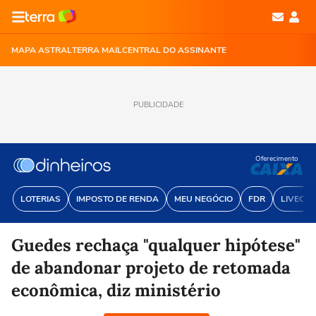
MAPA ASTRAL
TERRA MAIL
CENTRAL DO ASSINANTE
PUBLICIDADE
Oferecimento
LOTERIAS
IMPOSTO DE RENDA
MEU NEGÓCIO
FDR
LIVECOI
Guedes rechaça "qualquer hipótese"
de abandonar projeto de retomada
econômica, diz ministério