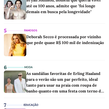
Bryan Johnson, homem que queria viver
até os 100 anos, admite que "foi longe
demais em busca pela longevidade"
5
FAMOSOS
Deborah Secco é processada por vizinho
que pede quase R$ 100 mil de indenização
6
MODA
As sandálias favoritas de Erling Haaland
para o verão são um par perfeito, ideal
tanto para usar na praia com roupa de
banho quanto em uma festa com terno de
linho
7
EDUCAÇÃO