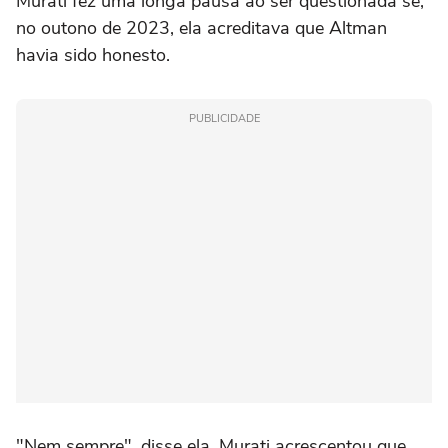
Murati fez uma longa pausa ao ser questionada se,
no outono de 2023, ela acreditava que Altman
havia sido honesto.
PUBLICIDADE
"Nem sempre", disse ela. Murati acrescentou que