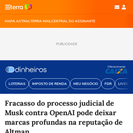
MAPA ASTRAL
TERRA MAIL
CENTRAL DO ASSINANTE
PUBLICIDADE
Oferecimento
LOTERIAS
IMPOSTO DE RENDA
MEU NEGÓCIO
FDR
LIVECOI
Fracasso do processo judicial de
Musk contra OpenAI pode deixar
marcas profundas na reputação de
Altman