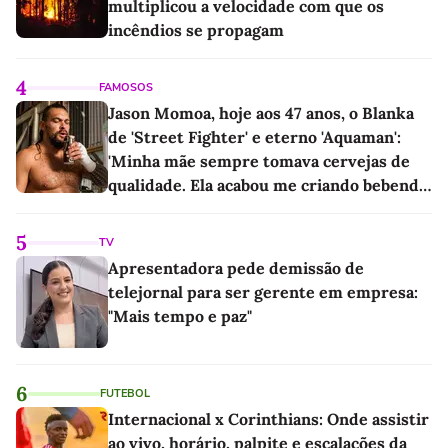
multiplicou a velocidade com que os
incêndios se propagam
4
FAMOSOS
Jason Momoa, hoje aos 47 anos, o Blanka
de 'Street Fighter' e eterno 'Aquaman':
'Minha mãe sempre tomava cervejas de
qualidade. Ela acabou me criando bebendo
as melhores'
5
TV
Apresentadora pede demissão de
telejornal para ser gerente em empresa:
"Mais tempo e paz"
6
FUTEBOL
Internacional x Corinthians: Onde assistir
ao vivo, horário, palpite e escalações da