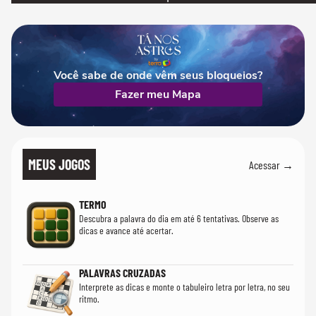
PT'
Você sabe de onde vêm seus bloqueios?
Fazer meu Mapa
MEUS JOGOS
Acessar →
TERMO
Descubra a palavra do dia em até 6 tentativas. Observe as
dicas e avance até acertar.
PALAVRAS CRUZADAS
Interprete as dicas e monte o tabuleiro letra por letra, no seu
ritmo.