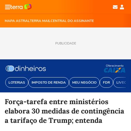
MAPA ASTRAL
TERRA MAIL
CENTRAL DO ASSINANTE
PUBLICIDADE
Oferecimento
LOTERIAS
IMPOSTO DE RENDA
MEU NEGÓCIO
FDR
LIVECOI
Força-tarefa entre ministérios
elabora 30 medidas de contingência
a tarifaço de Trump; entenda