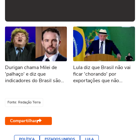
Durigan chama Milei de
Lula diz que Brasil não vai
'palhaço' e diz que
ficar 'chorando' por
indicadores do Brasil são
exportações que não
melhores que os da
ocorrerão por tarifaço dos
Argentina
EUA
Fonte: Redação Terra
Compartilhar
POLÍTICA
ESTADOS UNIDOS
LULA