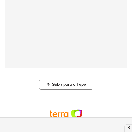
Subir para o Topo
© COPYRIGHT 2026, TERRA NETWORKS BRASIL LTDA |
POLÍTICA DE
PRIVACIDADE