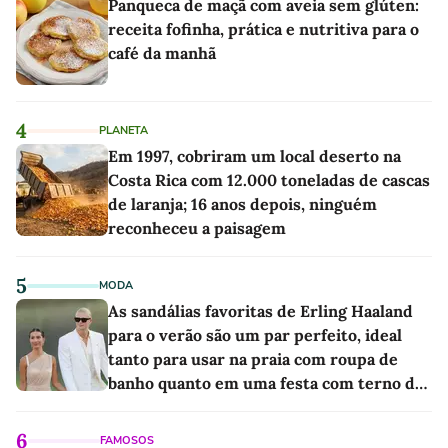
Panqueca de maçã com aveia sem glúten:
receita fofinha, prática e nutritiva para o
café da manhã
4
PLANETA
Em 1997, cobriram um local deserto na
Costa Rica com 12.000 toneladas de cascas
de laranja; 16 anos depois, ninguém
reconheceu a paisagem
5
MODA
As sandálias favoritas de Erling Haaland
para o verão são um par perfeito, ideal
tanto para usar na praia com roupa de
banho quanto em uma festa com terno de
linho
6
FAMOSOS