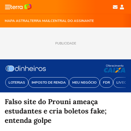
MAPA ASTRAL
TERRA MAIL
CENTRAL DO ASSINANTE
PUBLICIDADE
Oferecimento
LOTERIAS
IMPOSTO DE RENDA
MEU NEGÓCIO
FDR
LIVECOI
Falso site do Prouni ameaça
estudantes e cria boletos fake;
entenda golpe