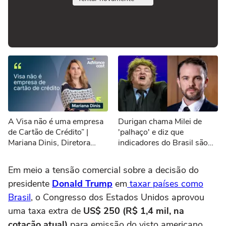
A Visa não é uma empresa
Durigan chama Milei de
de Cartão de Crédito” |
'palhaço' e diz que
Mariana Dinis, Diretora
indicadores do Brasil são
Executiva de Marketing da
melhores que os da
Visa do Brasil
Argentina
Em meio a tensão comercial sobre a decisão do
presidente
Donald Trump
em
taxar países como
Brasil
, o Congresso dos Estados Unidos aprovou
uma taxa extra de
US$ 250 (R$ 1,4 mil, na
cotação atual)
para emissão do visto americano.