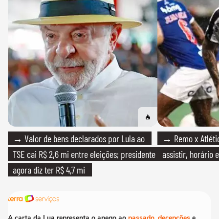
→ Valor de bens declarados por Lula ao
→ Remo x Atlétic
TSE cai R$ 2,6 mi entre eleições; presidente
assistir, horário
agora diz ter R$ 4,7 mi
A carta da Lua representa o apego ao
passado
,
decepções
e