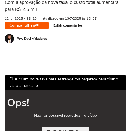
Com a aprovação da nova taxa, o custo total aumentará
para R$ 2,5 mil
12 jul
2025
- 21h23
(atualizado em 13/7/2025 às 15h51)
Compartilhar
Exibir comentários
Por:
Davi Valadares
EUA criam nova taxa para estrangeiros pagarem para tirar o
visto americano:
Ops!
Não foi possível reproduzir o vídeo
Tentar novamente