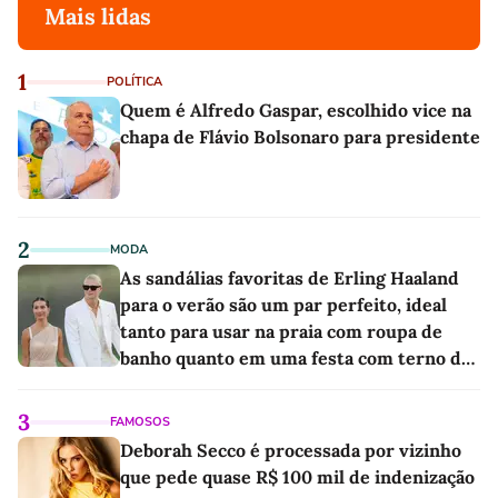
Mais lidas
1
POLÍTICA
Quem é Alfredo Gaspar, escolhido vice na
chapa de Flávio Bolsonaro para presidente
2
MODA
As sandálias favoritas de Erling Haaland
para o verão são um par perfeito, ideal
tanto para usar na praia com roupa de
banho quanto em uma festa com terno de
linho
3
FAMOSOS
Deborah Secco é processada por vizinho
que pede quase R$ 100 mil de indenização