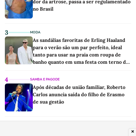
dor da artrose, passa a ser regulamentado
no Brasil
3
MODA
As sandálias favoritas de Erling Haaland
para o verão são um par perfeito, ideal
tanto para usar na praia com roupa de
banho quanto em uma festa com terno de
linho
4
SAMBA E PAGODE
Após décadas de união familiar, Roberto
Carlos anuncia saída do filho de Erasmo
de sua gestão
5
FAMOSOS
Cantor Roberto Carlos celebra o amor